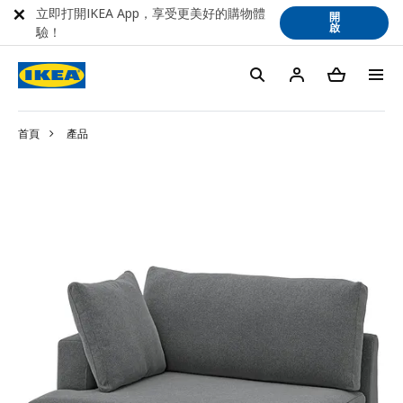
立即打開IKEA App，享受更美好的購物體
開
啟
驗！
首頁
產品