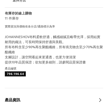
選擇分店
有庫存於線上購物
11 件庫存
實際貨況與價格依各分店/通路標示為準
JOHANNESHOV布料柔軟舒適，觸感細膩且略帶光澤，採用結實
耐用的織法，可長時間保持舒適與美觀。
所有布料含至少90%再生聚酯纖維，所有填充物含至少70%再生聚
酯纖維
支腳設計，讓空間看起來更通透，也更方便清潔
提供10年品質保證；欲知更多細則，請參閱品質保證書
產品編號
796.196.64
產品資訊