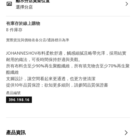
顯示分店貨架位置
選擇分店
有庫存於線上購物
8 件庫存
實際貨況與價格依各分店/通路標示為準
JOHANNESHOV布料柔軟舒適，觸感細膩且略帶光澤，採用結實
耐用的織法，可長時間保持舒適與美觀。
所有布料含至少90%再生聚酯纖維，所有填充物含至少70%再生聚
酯纖維
支腳設計，讓空間看起來更通透，也更方便清潔
提供10年品質保證；欲知更多細則，請參閱品質保證書
產品編號
396.198.16
產品資訊