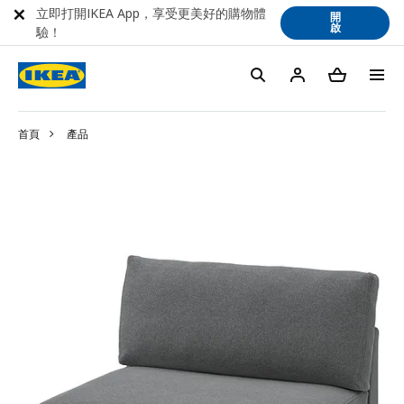
立即打開IKEA App，享受更美好的購物體
開
啟
驗！
首頁
產品