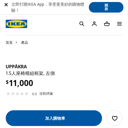
立即打開IKEA App，享受更美好的購物體
開
啟
驗！
首頁
產品
UPPÅKRA
1.5人座椅模組框架, 左側
11,000
$
沒有評論
0.0
加入購物車