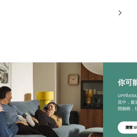
你可能
UPPÅ
其中，最
閒躺椅，
瀏覽 U