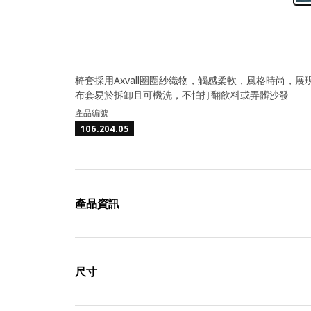
椅套採用Axvall圈圈紗織物，觸感柔軟，風格時尚，
布套易於拆卸且可機洗，不怕打翻飲料或弄髒沙發
產品編號
106.204.05
產品資訊
尺寸