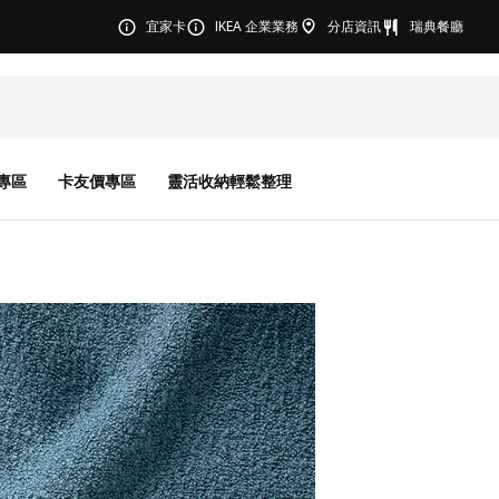
宜家卡
IKEA 企業業務
分店資訊
瑞典餐廳
專區
卡友價專區
靈活收納輕鬆整理