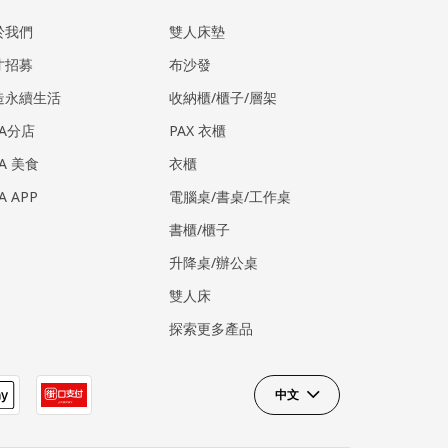
於我們
雙人床墊
才招募
布沙發
造永續生活
收納櫃/櫃子/層架
EA分店
PAX 衣櫃
EA 美食
衣櫃
EA APP
電腦桌/書桌/工作桌
書櫃/櫃子
升降桌/辦公桌
雙人床
探索更多產品
中文