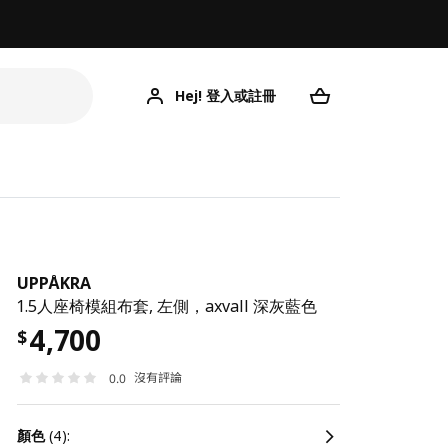
Hej! 登入或註冊
UPPÅKRA
1.5人座椅模組布套, 左側，axvall 深灰藍色
4,700
$
沒有評論
0.0
顏色
(4):