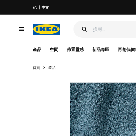
EN
中文
產品
空間
佈置靈感
新品專區
再創低價
首頁
產品