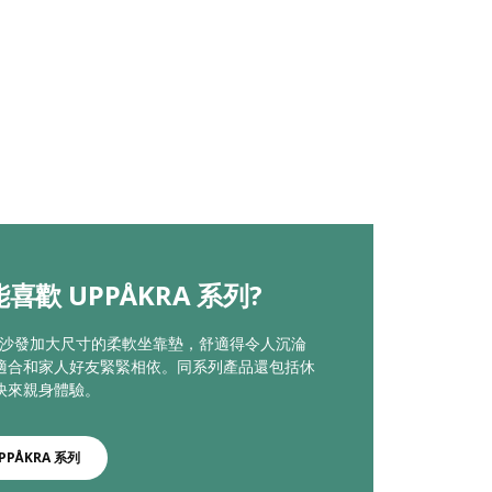
喜歡 UPPÅKRA 系列?
KRA沙發加大尺寸的柔軟坐靠墊，舒適得令人沉淪
適合和家人好友緊緊相依。同系列產品還包括休
快來親身體驗。
PPÅKRA 系列