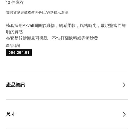
10 件庫存
實際貨況與價格依各分店/通路標示為準
椅套採用Axvall圈圈紗織物，觸感柔軟，風格時尚，展現豐富而鮮
明的質感
布套易於拆卸且可機洗，不怕打翻飲料或弄髒沙發
產品編號
006.204.01
產品資訊
尺寸