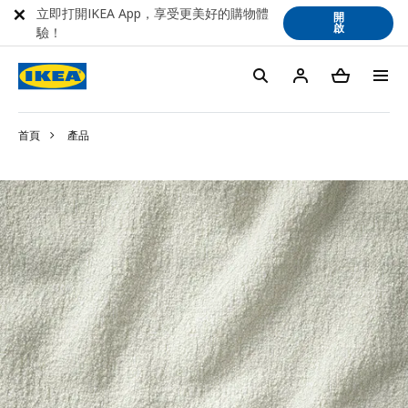
立即打開IKEA App，享受更美好的購物體
開
啟
驗！
首頁
產品