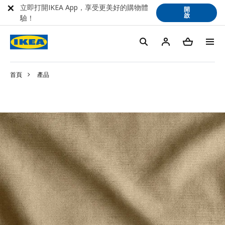
立即打開IKEA App，享受更美好的購物體
開
啟
驗！
首頁
產品