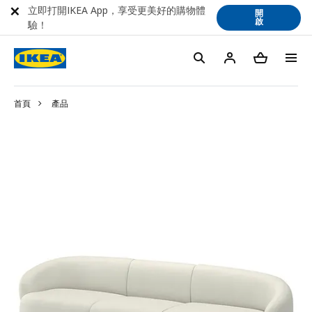
立即打開IKEA App，享受更美好的購物體
開
啟
驗！
首頁
產品