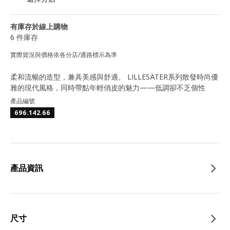
有庫存於線上購物
6 件庫存
實際貨況與價格依各分店/通路標示為準
柔和流暢的造型，兼具美感與舒適。 LILLESÄTER系列散發時尚優
雅的現代風格，同時帶點年輕俏皮的魅力——低調卻不乏個性
產品編號
696.142.66
產品資訊
尺寸