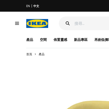
EN
中文
產品
空間
佈置靈感
新品專區
再創低價
首頁
產品