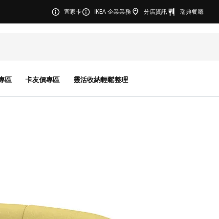
宜家卡
IKEA 企業業務
分店資訊
瑞典餐廳
專區
卡友價專區
靈活收納輕鬆整理