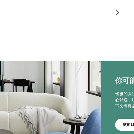
你可能
優雅的弧
心舒適，L
下來慢慢
瀏覽 L