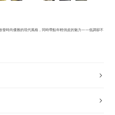
R系列散發時尚優雅的現代風格，同時帶點年輕俏皮的魅力——低調卻不