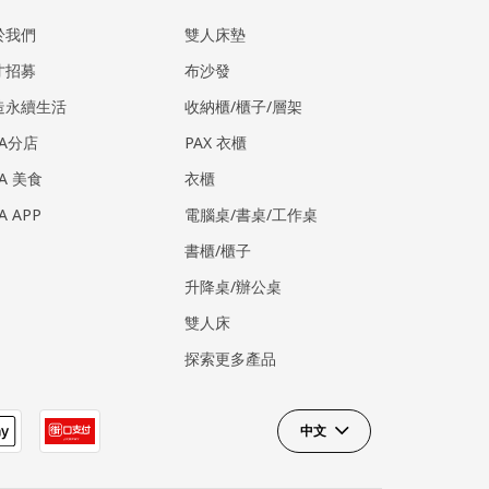
於我們
雙人床墊
才招募
布沙發
造永續生活
收納櫃/櫃子/層架
EA分店
PAX 衣櫃
EA 美食
衣櫃
EA APP
電腦桌/書桌/工作桌
書櫃/櫃子
升降桌/辦公桌
雙人床
探索更多產品
中文