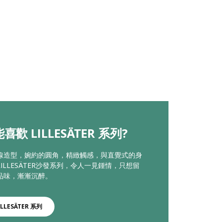
喜歡 LILLESÄTER 系列?
線造型，婉約的圓角，精緻觸感，與直覺式的身
ILLESÄTER沙發系列，令人一見鍾情，只想留
品味，漸漸沉醉。
ILLESÄTER 系列