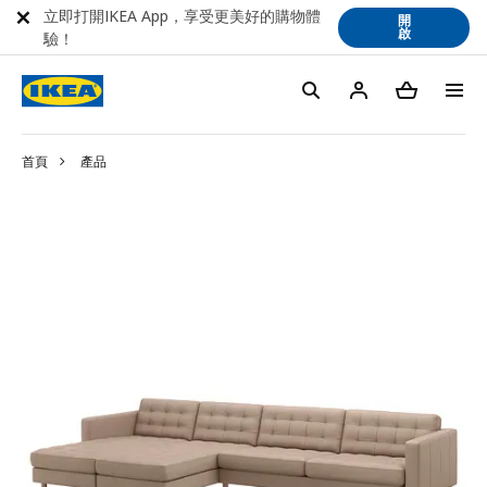
立即打開IKEA App，享受更美好的購物體
開
啟
驗！
首頁
產品