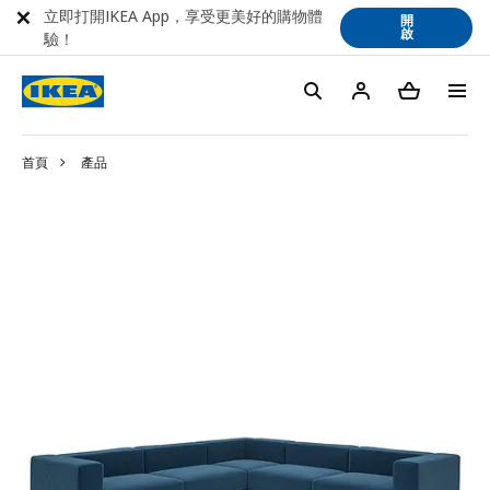
立即打開IKEA App，享受更美好的購物體
開
啟
驗！
首頁
產品