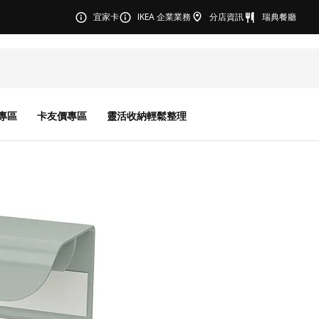
宜家卡
IKEA 企業業務
分店資訊
瑞典餐廳
專區
卡友價專區
靈活收納輕鬆整理