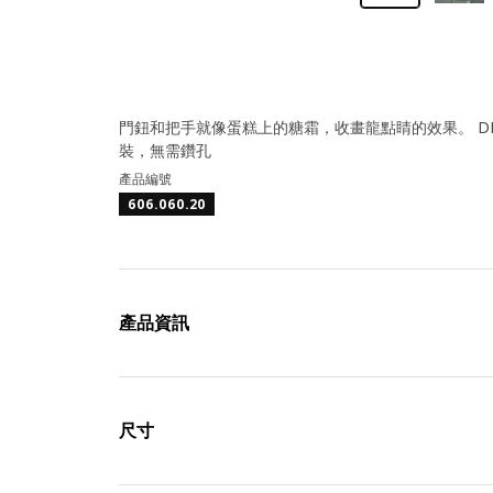
門鈕和把手就像蛋糕上的糖霜，收畫龍點睛的效果。 D
裝，無需鑽孔
產品編號
606.060.20
產品資訊
尺寸