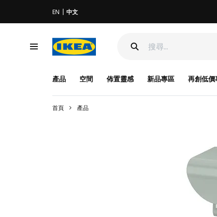
EN
中文
產品
空間
佈置靈感
新品專區
再創低價
首頁
產品