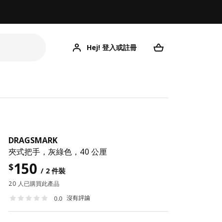
Hej! 登入或註冊
DRAGSMARK
夾式把手，灰綠色，40 公厘
150
$
/ 2 件裝
20 人已購買此產品
沒有評論
0.0