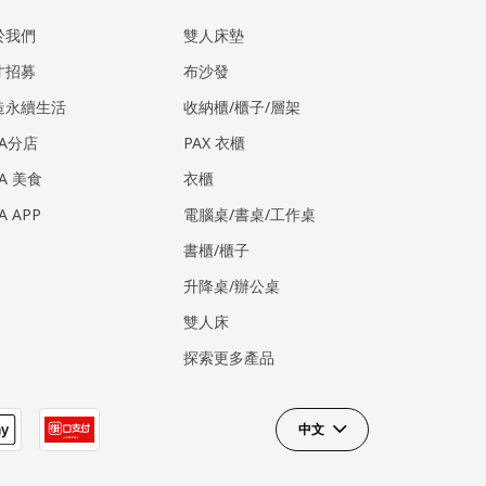
於我們
雙人床墊
才招募
布沙發
造永續生活
收納櫃/櫃子/層架
EA分店
PAX 衣櫃
EA 美食
衣櫃
EA APP
電腦桌/書桌/工作桌
書櫃/櫃子
升降桌/辦公桌
雙人床
探索更多產品
中文